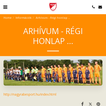
Home
Információk
Arhívum - Régi honlap ...
ARHÍVUM - RÉGI
HONLAP ...
http://nagyrabesport.hu/index.html